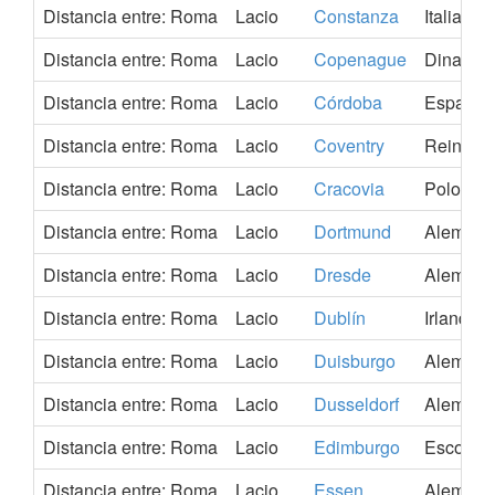
Distancia entre: Roma
Lacio
Constanza
Italia
Distancia entre: Roma
Lacio
Copenague
Dinamar
Distancia entre: Roma
Lacio
Córdoba
España
Distancia entre: Roma
Lacio
Coventry
Reino U
Distancia entre: Roma
Lacio
Cracovia
Polonia
Distancia entre: Roma
Lacio
Dortmund
Alemani
Distancia entre: Roma
Lacio
Dresde
Alemani
Distancia entre: Roma
Lacio
Dublín
Irlanda
Distancia entre: Roma
Lacio
Duisburgo
Alemani
Distancia entre: Roma
Lacio
Dusseldorf
Alemani
Distancia entre: Roma
Lacio
Edimburgo
Escocia
Distancia entre: Roma
Lacio
Essen
Alemani