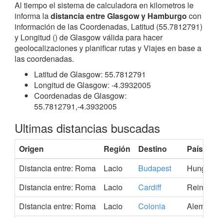
Al tiempo el sistema de calculadora en kilometros le
informa la
distancia entre Glasgow y Hamburgo
con
información de las Coordenadas, Latitud (55.7812791)
y Longitud () de Glasgow válida para hacer
geolocalizaciones y planificar rutas y Viajes en base a
las coordenadas.
Latitud de Glasgow: 55.7812791
Longitud de Glasgow: -4.3932005
Coordenadas de Glasgow:
55.7812791,-4.3932005
Ultimas distancias buscadas
Origen
Región
Destino
País
Distancia entre: Roma
Lacio
Budapest
Hungria
Distancia entre: Roma
Lacio
Cardiff
Reino U
Distancia entre: Roma
Lacio
Colonia
Alemani