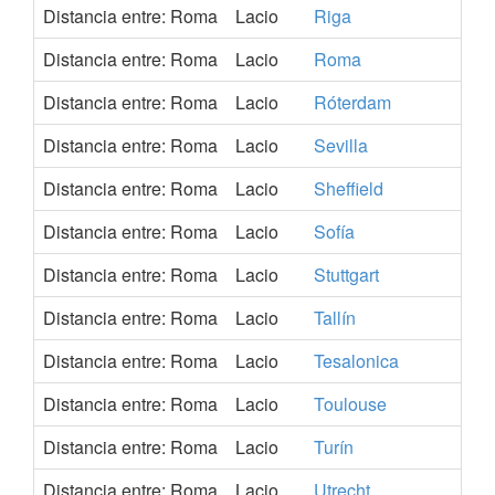
Distancia entre: Roma
Lacio
Riga
L
Distancia entre: Roma
Lacio
Roma
It
Distancia entre: Roma
Lacio
Róterdam
H
Distancia entre: Roma
Lacio
Sevilla
E
Distancia entre: Roma
Lacio
Sheffield
R
Distancia entre: Roma
Lacio
Sofía
Bu
Distancia entre: Roma
Lacio
Stuttgart
A
Distancia entre: Roma
Lacio
Tallín
E
Distancia entre: Roma
Lacio
Tesalonica
G
Distancia entre: Roma
Lacio
Toulouse
F
Distancia entre: Roma
Lacio
Turín
It
Distancia entre: Roma
Lacio
Utrecht
H