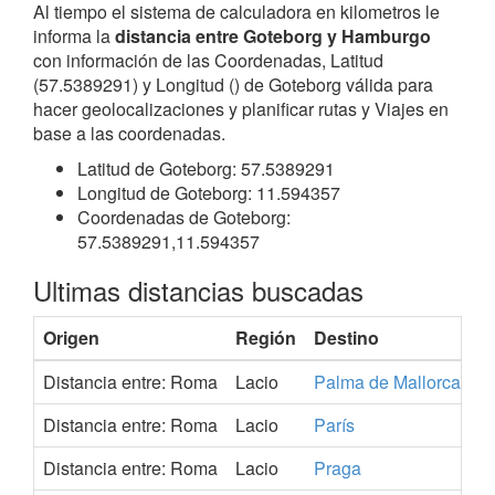
Al tiempo el sistema de calculadora en kilometros le
informa la
distancia entre Goteborg y Hamburgo
con información de las Coordenadas, Latitud
(57.5389291) y Longitud () de Goteborg válida para
hacer geolocalizaciones y planificar rutas y Viajes en
base a las coordenadas.
Latitud de Goteborg: 57.5389291
Longitud de Goteborg: 11.594357
Coordenadas de Goteborg:
57.5389291,11.594357
Ultimas distancias buscadas
Origen
Región
Destino
P
Distancia entre: Roma
Lacio
Palma de Mallorca
E
Distancia entre: Roma
Lacio
París
F
Distancia entre: Roma
Lacio
Praga
C