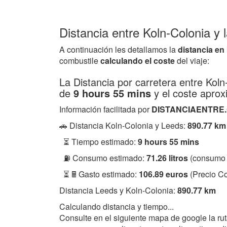
Distancia entre Koln-Colonia y
A continuación les detallamos la
distancia en
combustile
calculando el coste
del viaje:
La Distancia por carretera entre Kol
de
9 hours 55 mins
y el coste apro
Información facilitada por
DISTANCIAENTRE
🚗 Distancia Koln-Colonia y Leeds:
890.77 km
⏳ Tiempo estimado:
9 hours 55 mins
⛽ Consumo estimado:
71.26 litros
(consumo 
⏳ 🖩 Gasto estimado:
106.89 euros
(Precio Co
Distancia Leeds y Koln-Colonia:
890.77 km
Calculando distancia y tiempo...
Consulte en el siguiente mapa de google la ru