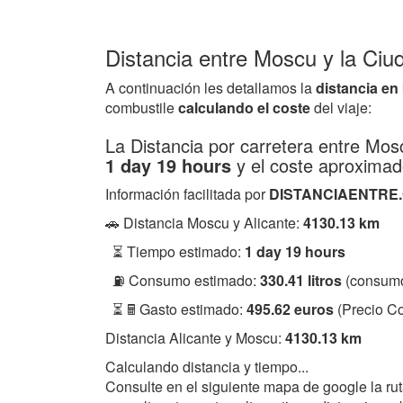
Distancia entre Moscu y la Ciu
A continuación les detallamos la
distancia en
combustile
calculando el coste
del viaje:
La Distancia por carretera entre Mos
1 day 19 hours
y el coste aproximad
Información facilitada por
DISTANCIAENTRE
🚗 Distancia Moscu y Alicante:
4130.13 km
⏳ Tiempo estimado:
1 day 19 hours
⛽ Consumo estimado:
330.41 litros
(consumo
⏳ 🖩 Gasto estimado:
495.62 euros
(Precio Co
Distancia Alicante y Moscu:
4130.13 km
Calculando distancia y tiempo...
Consulte en el siguiente mapa de google la ru