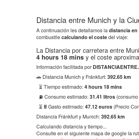
Distancia entre Munich y la Ci
A continuación les detallamos la
distancia en
combustile
calculando el coste
del viaje:
La Distancia por carretera entre Mun
4 hours 18 mins
y el coste aproxim
Información facilitada por
DISTANCIAENTRE
🚗 Distancia Munich y Fránkfurt:
392.65 km
⏳ Tiempo estimado:
4 hours 18 mins
⛽ Consumo estimado:
31.41 litros
(consumo 
⏳ 🖩 Gasto estimado:
47.12 euros
(Precio Com
Distancia Fránkfurt y Munich:
392.65 km
Calculando distancia y tiempo...
Consulte en el siguiente mapa de google la ru