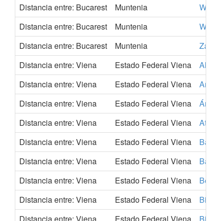
Distancia entre: Bucarest
Muntenia
Wirral
Distancia entre: Bucarest
Muntenia
Wuppe
Distancia entre: Bucarest
Muntenia
Zarag
Distancia entre: Viena
Estado Federal Viena
Alican
Distancia entre: Viena
Estado Federal Viena
Ambe
Distancia entre: Viena
Estado Federal Viena
Ámst
Distancia entre: Viena
Estado Federal Viena
Atena
Distancia entre: Viena
Estado Federal Viena
Barce
Distancia entre: Viena
Estado Federal Viena
Bari
Distancia entre: Viena
Estado Federal Viena
Berlín
Distancia entre: Viena
Estado Federal Viena
Bielef
Distancia entre: Viena
Estado Federal Viena
Bilba