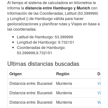
Al tiempo el sistema de calculadora en kilometros le
informa la
distancia entre Hamburgo y Munich
con
información de las Coordenadas, Latitud (53.399999)
y Longitud () de Hamburgo válida para hacer
geolocalizaciones y planificar rutas y Viajes en base a
las coordenadas.
Latitud de Hamburgo: 53.399999
Longitud de Hamburgo: 9.732151
Coordenadas de Hamburgo:
53.399999,9.732151
Ultimas distancias buscadas
Origen
Región
Desti
Distancia entre: Bucarest
Muntenia
Viena
Distancia entre: Bucarest
Muntenia
Vilna
Distancia entre: Bucarest
Muntenia
Wakef