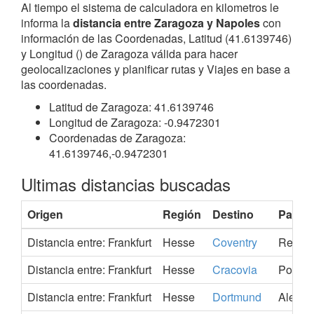
Al tiempo el sistema de calculadora en kilometros le
informa la
distancia entre Zaragoza y Napoles
con
información de las Coordenadas, Latitud (41.6139746)
y Longitud () de Zaragoza válida para hacer
geolocalizaciones y planificar rutas y Viajes en base a
las coordenadas.
Latitud de Zaragoza: 41.6139746
Longitud de Zaragoza: -0.9472301
Coordenadas de Zaragoza:
41.6139746,-0.9472301
Ultimas distancias buscadas
Origen
Región
Destino
País
Distancia entre: Frankfurt
Hesse
Coventry
Reino 
Distancia entre: Frankfurt
Hesse
Cracovia
Poloni
Distancia entre: Frankfurt
Hesse
Dortmund
Aleman