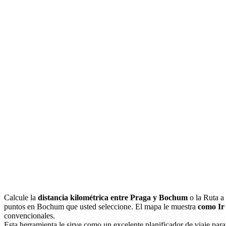
Calcule la
distancia kilométrica entre Praga y Bochum
o la Ruta a
puntos en Bochum que usted seleccione. El mapa le muestra
como Ir
convencionales.
Esta herramienta le sirve como un excelente planificador de viaje para