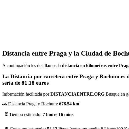
Distancia entre Praga y la Ciudad de Boc
A continuación les detallamos la
distancia en kilometros entre Pr
La Distancia por carretera entre Praga y Bochum es 
sería de
81.18 euros
Información facilitada por
DISTANCIAENTRE.ORG
Busque en goo
🚗 Distancia Praga y Bochum:
676.54 km
⏳ Tiempo estimado:
7 hours 16 mins
⛽ Consumo estimado:
54.12 litros
(consumo medio 8 Litros/100 K