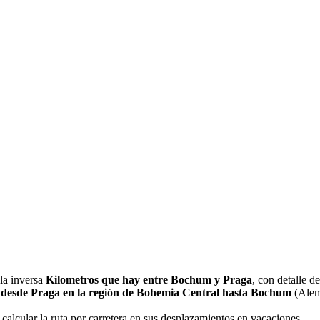
 la inversa
Kilometros que hay entre Bochum y Praga
, con detalle de
 desde Praga en la región de Bohemia Central hasta Bochum
(Alema
 calcular la ruta por carretera en sus desplazamientos en vacaciones.