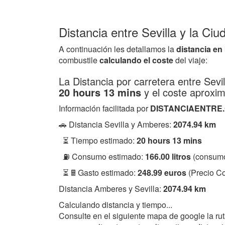
Distancia entre Sevilla y la C
A continuación les detallamos la
distancia en
combustile
calculando el coste
del viaje:
La Distancia por carretera entre Sev
20 hours 13 mins
y el coste aproxi
Información facilitada por
DISTANCIAENTRE
🚗 Distancia Sevilla y Amberes:
2074.94 km
⏳ Tiempo estimado:
20 hours 13 mins
⛽ Consumo estimado:
166.00 litros
(consumo
⏳ 🖩 Gasto estimado:
248.99 euros
(Precio Co
Distancia Amberes y Sevilla:
2074.94 km
Calculando distancia y tiempo...
Consulte en el siguiente mapa de google la ru