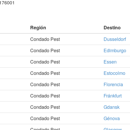
2176001
Región
Destino
Condado Pest
Dusseldorf
Condado Pest
Edimburgo
Condado Pest
Essen
Condado Pest
Estocolmo
Condado Pest
Florencia
Condado Pest
Fránkfurt
Condado Pest
Gdansk
Condado Pest
Génova
Condado Pest
Glasgow