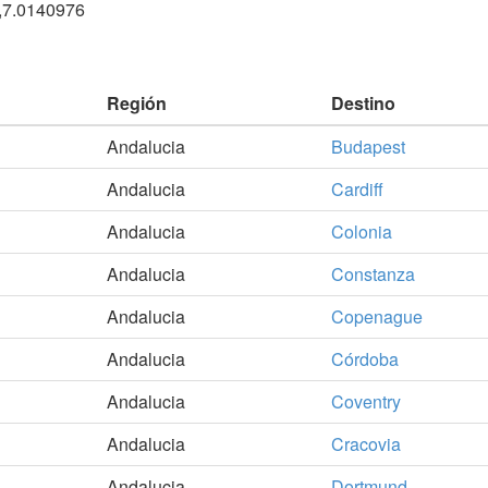
,7.0140976
Región
Destino
Andalucia
Budapest
Andalucia
Cardiff
Andalucia
Colonia
Andalucia
Constanza
Andalucia
Copenague
Andalucia
Córdoba
Andalucia
Coventry
Andalucia
Cracovia
Andalucia
Dortmund