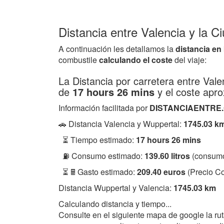
Distancia entre Valencia y la 
A continuación les detallamos la
distancia en
combustile
calculando el coste
del viaje:
La Distancia por carretera entre Val
de
17 hours 26 mins
y el coste apr
Información facilitada por
DISTANCIAENTRE
🚗 Distancia Valencia y Wuppertal:
1745.03 k
⏳ Tiempo estimado:
17 hours 26 mins
⛽ Consumo estimado:
139.60 litros
(consumo
⏳ 🖩 Gasto estimado:
209.40 euros
(Precio Co
Distancia Wuppertal y Valencia:
1745.03 km
Calculando distancia y tiempo...
Consulte en el siguiente mapa de google la ru