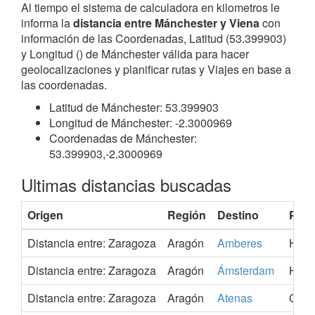
Al tiempo el sistema de calculadora en kilometros le
informa la
distancia entre Mánchester y Viena
con
información de las Coordenadas, Latitud (53.399903)
y Longitud () de Mánchester válida para hacer
geolocalizaciones y planificar rutas y Viajes en base a
las coordenadas.
Latitud de Mánchester: 53.399903
Longitud de Mánchester: -2.3000969
Coordenadas de Mánchester:
53.399903,-2.3000969
Ultimas distancias buscadas
Origen
Región
Destino
País
Distancia entre: Zaragoza
Aragón
Amberes
Hola
Distancia entre: Zaragoza
Aragón
Ámsterdam
Hola
Distancia entre: Zaragoza
Aragón
Atenas
Grec