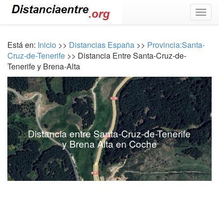
Togg
navig
Está en:
Inicio
>>
Distancias España
>>
Provincia:Santa-
Cruz-de-Tenerife
>> Distancia Entre Santa-Cruz-de-
Tenerife y Brena-Alta
Distancia entre Santa-Cruz-de-Tenerife
y Brena Alta en Coche