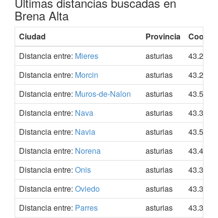
Últimas distancias buscadas en
Brena Alta
Ciudad
Provincia
Coorde
Distancia entre:
Mieres
asturias
43.2342
Distancia entre:
Morcin
asturias
43.2637
Distancia entre:
Muros-de-Nalon
asturias
43.5552
Distancia entre:
Nava
asturias
43.3395
Distancia entre:
Navia
asturias
43.5445
Distancia entre:
Norena
asturias
43.4034
Distancia entre:
Onis
asturias
43.3031
Distancia entre:
Oviedo
asturias
43.3579
Distancia entre:
Parres
asturias
43.3743