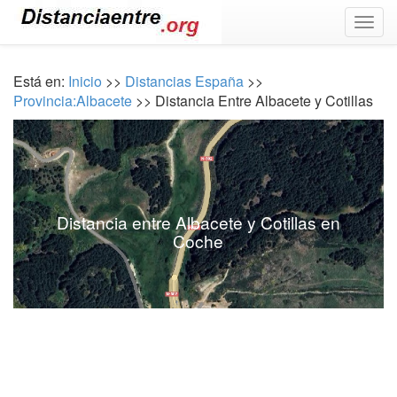
Togg
navig
Está en:
Inicio
>>
Distancias España
>>
Provincia:Albacete
>> Distancia Entre Albacete y Cotillas
Distancia entre Albacete y Cotillas en
Coche