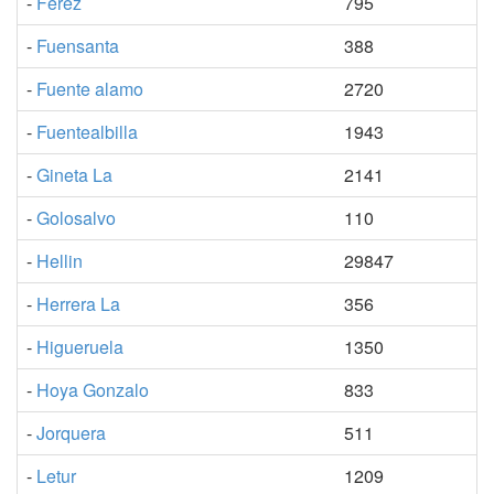
-
Ferez
795
-
Fuensanta
388
-
Fuente alamo
2720
-
Fuentealbilla
1943
-
Gineta La
2141
-
Golosalvo
110
-
Hellin
29847
-
Herrera La
356
-
Higueruela
1350
-
Hoya Gonzalo
833
-
Jorquera
511
-
Letur
1209