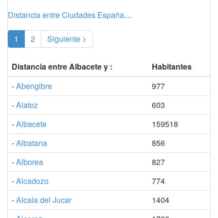
Distancia entre Ciudades España....
(current)
1
2
Siguiente >
Distancia entre Albacete y :
Habitantes
-
Abengibre
977
-
Alatoz
603
-
Albacete
159518
-
Albatana
856
-
Alborea
827
-
Alcadozo
774
-
Alcala del Jucar
1404