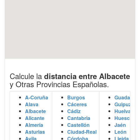
Calcule la
distancia entre Albacete
y Otras Provincias Españolas.
A-Coruña
Burgos
Guadalaja
Alava
Cáceres
Guipuzcoa
Albacete
Cádiz
Huelva
Alicante
Cantabria
Huesca
Almería
Castellón
Jaén
Asturias
Ciudad-Real
León
Avila
Córdoba
Lleida