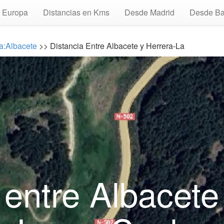
Europa
Distancias en Kms
Desde Madrid
Desde Ba
a:Albacete
>> Distancia Entre Albacete y Herrera-La
 entre Albacete