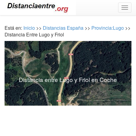
Togg
navig
Está en:
Inicio
>>
Distancias España
>>
Provincia:Lugo
>>
Distancia Entre Lugo y Friol
Distancia entre Lugo y Friol en Coche