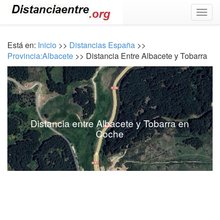
Togg
navig
Está en:
Inicio
>>
Distancias España
>>
Provincia:Albacete
>> Distancia Entre Albacete y Tobarra
Distancia entre Albacete y Tobarra en
Coche