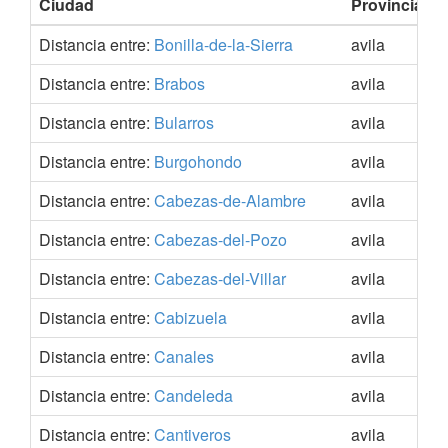
Ciudad
Provincia
Distancia entre:
Bonilla-de-la-Sierra
avila
4
Distancia entre:
Brabos
avila
4
Distancia entre:
Bularros
avila
4
Distancia entre:
Burgohondo
avila
4
Distancia entre:
Cabezas-de-Alambre
avila
4
Distancia entre:
Cabezas-del-Pozo
avila
4
Distancia entre:
Cabezas-del-Villar
avila
4
Distancia entre:
Cabizuela
avila
4
Distancia entre:
Canales
avila
4
Distancia entre:
Candeleda
avila
4
Distancia entre:
Cantiveros
avila
4