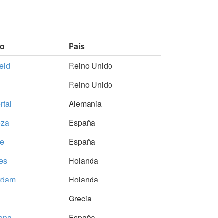
no
País
eld
Reino Unido
Reino Unido
tal
Alemania
oza
España
te
España
es
Holanda
rdam
Holanda
s
Grecia
ona
España