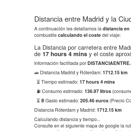
Distancia entre Madrid y la Ci
A continuación les detallamos la
distancia en
combustile
calculando el coste
del viaje:
La Distancia por carretera entre Ma
de
17 hours 4 mins
y el coste apro
Información facilitada por
DISTANCIAENTRE
🚗 Distancia Madrid y Róterdam:
1712.15 km
⏳ Tiempo estimado:
17 hours 4 mins
⛽ Consumo estimado:
136.97 litros
(consumo
⏳ 🖩 Gasto estimado:
205.46 euros
(Precio Co
Distancia Róterdam y Madrid:
1712.15 km
Calculando distancia y tiempo...
Consulte en el siguiente mapa de google la ru